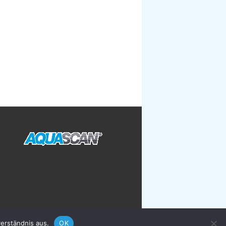
erständnis aus.
OK