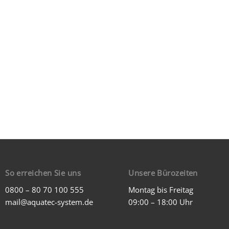
So erreichen Sie uns
Unsere Bürozeiten
0800 – 80 70 100 555
Montag bis Freitag
mail@aquatec-system.de
09:00 – 18:00 Uhr